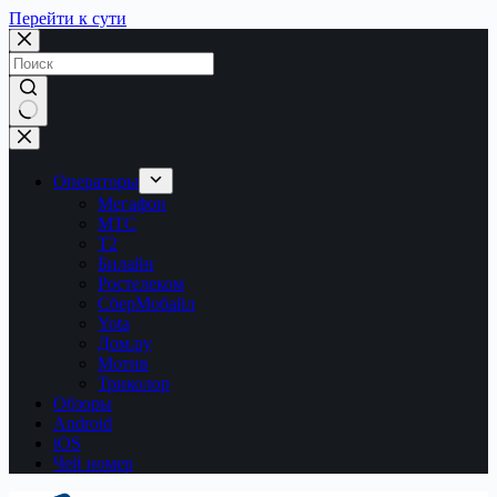
Перейти к сути
Ничего
не
найдено
Операторы
Мегафон
МТС
Т2
Билайн
Ростелеком
СберМобайл
Yota
Дом.ру
Мотив
Триколор
Обзоры
Android
iOS
Чей номер