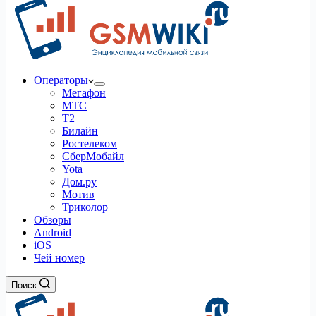
Операторы
Мегафон
МТС
Т2
Билайн
Ростелеком
СберМобайл
Yota
Дом.ру
Мотив
Триколор
Обзоры
Android
iOS
Чей номер
Поиск