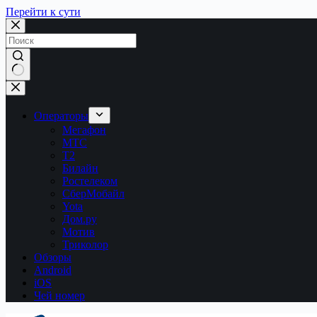
Перейти к сути
Ничего
не
найдено
Операторы
Мегафон
МТС
Т2
Билайн
Ростелеком
СберМобайл
Yota
Дом.ру
Мотив
Триколор
Обзоры
Android
iOS
Чей номер