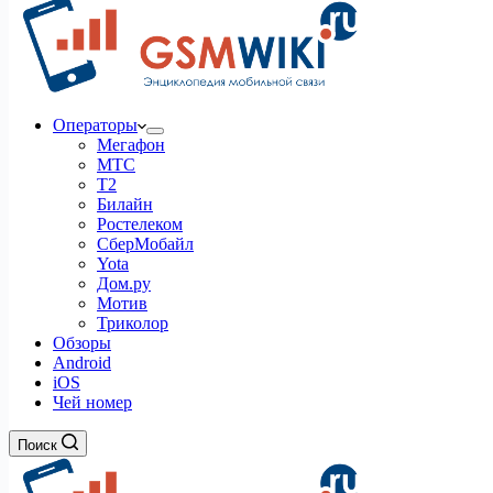
Операторы
Мегафон
МТС
Т2
Билайн
Ростелеком
СберМобайл
Yota
Дом.ру
Мотив
Триколор
Обзоры
Android
iOS
Чей номер
Поиск