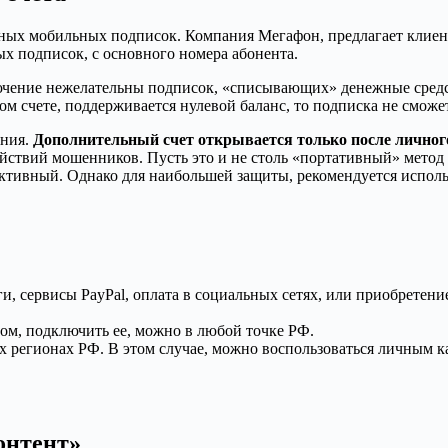
тных мобильных подписок. Компания Мегафон, предлагает клиента
ых подписок, с основного номера абонента.
чение нежелательны подписок, «списывающих» денежные средства
ом счете, поддерживается нулевой баланс, то подписка не сможе
ения.
Дополнительный счет открывается только после личног
ствий мошенников. Пусть это и не столь «портативный» метод 
ктивный. Однако для наибольшей защиты, рекомендуется исполь
и, сервисы PayPal, оплата в социальных сетях, или приобретени
том, подключить ее, можно в любой точке РФ.
ых регионах РФ. В этом случае, можно воспользоваться личным к
онтент»