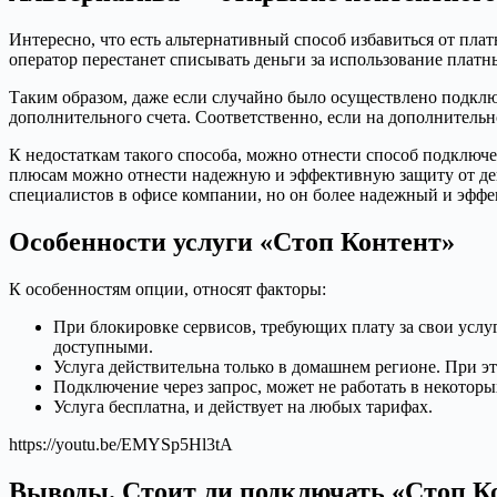
Интересно, что есть альтернативный способ избавиться от пла
оператор перестанет списывать деньги за использование платн
Таким образом, даже если случайно было осуществлено подклю
дополнительного счета. Соответственно, если на дополнительн
К недостаткам такого способа, можно отнести способ подключ
плюсам можно отнести надежную и эффективную защиту от дей
специалистов в офисе компании, но он более надежный и эффе
Особенности услуги «Стоп Контент»
К особенностям опции, относят факторы:
При блокировке сервисов, требующих плату за свои услуг
доступными.
Услуга действительна только в домашнем регионе. При э
Подключение через запрос, может не работать в некотор
Услуга бесплатна, и действует на любых тарифах.
https://youtu.be/EMYSp5Hl3tA
Выводы. Стоит ли подключать «Стоп К