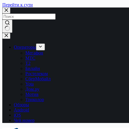
Перейти к сути
Ничего
не
найдено
Операторы
Мегафон
МТС
Т2
Билайн
Ростелеком
СберМобайл
Yota
Дом.ру
Мотив
Триколор
Обзоры
Android
iOS
Чей номер