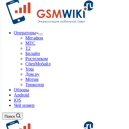
Операторы
Мегафон
МТС
Т2
Билайн
Ростелеком
СберМобайл
Yota
Дом.ру
Мотив
Триколор
Обзоры
Android
iOS
Чей номер
Поиск