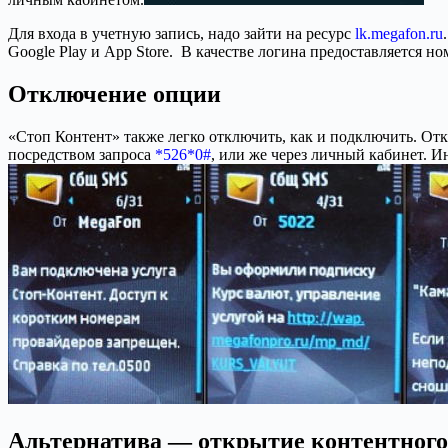
Для входа в учетную запись, надо зайти на ресурс
lk.megafon.ru
Google Play и App Store. В качестве логина предоставляется но
Отключение опции
«Стоп Контент» также легко отключить, как и подключить. От
посредством запроса
*526*0#
, или же через личный кабинет. И
Альтернатива — открытие контентного