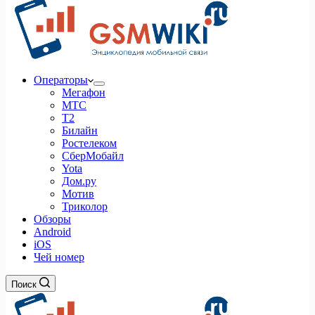
Операторы
Мегафон
МТС
Т2
Билайн
Ростелеком
СберМобайл
Yota
Дом.ру
Мотив
Триколор
Обзоры
Android
iOS
Чей номер
Поиск