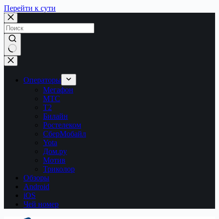
Перейти к сути
Ничего
не
найдено
Операторы
Мегафон
МТС
Т2
Билайн
Ростелеком
СберМобайл
Yota
Дом.ру
Мотив
Триколор
Обзоры
Android
iOS
Чей номер