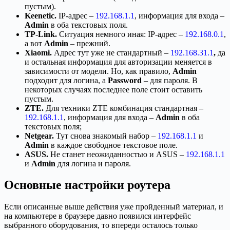
пустым).
Keenetic.
IP-адрес –
192.168.1.1
, информация для входа –
Admin
в оба текстовых поля.
TP-
Link.
Ситуация немного иная: IP-адрес –
192.168.0.1
,
а вот
Admin
– прежний.
Xiaomi.
Адрес тут уже не стандартный –
192.168.31.1
,
да
и остальная информация для авторизации меняется в
зависимости от модели. Но, как правило,
Admin
подходит для логина, а
Password
– для пароля. В
некоторых случаях последнее поле стоит оставить
пустым.
ZTE.
Для техники ZTE комбинация стандартная –
192.168.1.1
, информация для входа –
Admin
в оба
текстовых поля;
Netgear.
Тут снова знакомый набор –
192.168.1.1
и
Admin
в каждое свободное текстовое поле.
ASUS.
Не станет неожиданностью и ASUS –
192.168.1.1
и
Admin
для логина и пароля.
Основные настройки роутера
Если описанные выше действия уже пройденный материал, и
на компьютере в браузере давно появился интерфейс
выбранного оборудования, то впереди осталось только