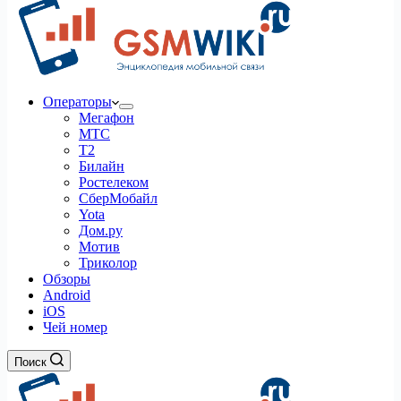
Операторы
Мегафон
МТС
Т2
Билайн
Ростелеком
СберМобайл
Yota
Дом.ру
Мотив
Триколор
Обзоры
Android
iOS
Чей номер
Поиск