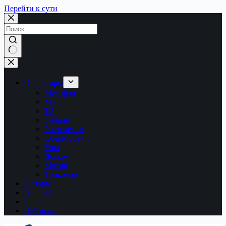
Перейти к сути
Ничего
не
найдено
Операторы
Мегафон
МТС
Т2
Билайн
Ростелеком
СберМобайл
Yota
Дом.ру
Мотив
Триколор
Обзоры
Android
iOS
Чей номер